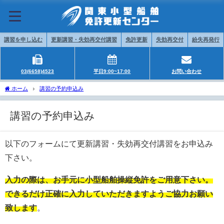
講習を申し込む
更新講習・失効再交付講習
免許更新
失効再交付
紛失再発行
03(6658)4523
平日9:00~17:00
お問い合わせ
ホーム
講習の予約申込み
講習の予約申込み
以下のフォームにて更新講習・失効再交付講習をお申込み
下さい。
入力の際は、お手元に小型船舶操縦免許をご用意下さい。
できるだけ正確に入力していただきますようご協力お願い
致します
。