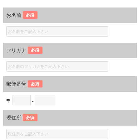
お名前
必須
フリガナ
必須
郵便番号
必須
〒
-
現住所
必須