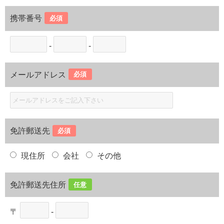
携帯番号
必須
-
-
メールアドレス
必須
免許郵送先
必須
現住所
会社
その他
免許郵送先住所
任意
〒
-