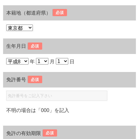
本籍地（都道府県）
必須
生年月日
必須
年
月
日
免許番号
必須
不明の場合は「000」を記入
免許の有効期限
必須