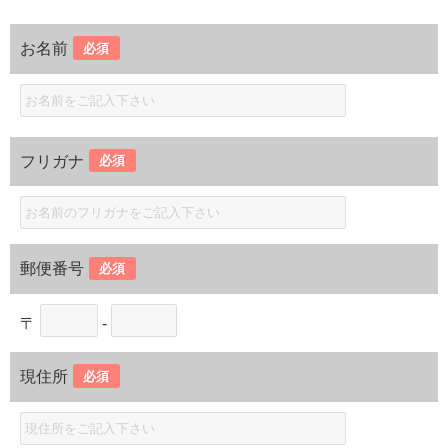
お名前
必須
フリガナ
必須
郵便番号
必須
〒
-
現住所
必須