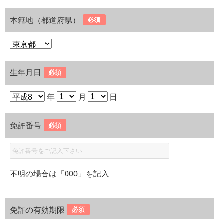
本籍地（都道府県）
必須
生年月日
必須
年
月
日
免許番号
必須
不明の場合は「000」を記入
免許の有効期限
必須