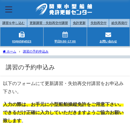
講習を申し込む
更新講習・失効再交付講習
免許更新
失効再交付
紛失再発行
03(6658)4523
平日9:00~17:00
お問い合わせ
ホーム
講習の予約申込み
講習の予約申込み
以下のフォームにて更新講習・失効再交付講習をお申込み
下さい。
入力の際は、お手元に小型船舶操縦免許をご用意下さい。
できるだけ正確に入力していただきますようご協力お願い
致します
。