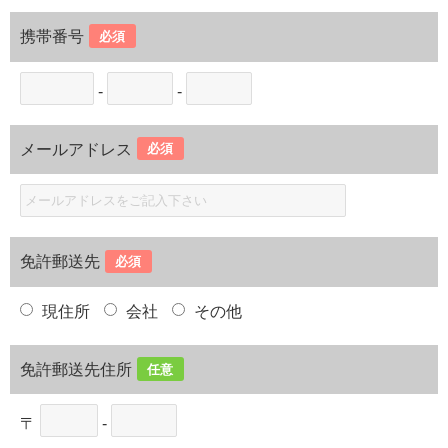
携帯番号
必須
-
-
メールアドレス
必須
免許郵送先
必須
現住所
会社
その他
免許郵送先住所
任意
〒
-