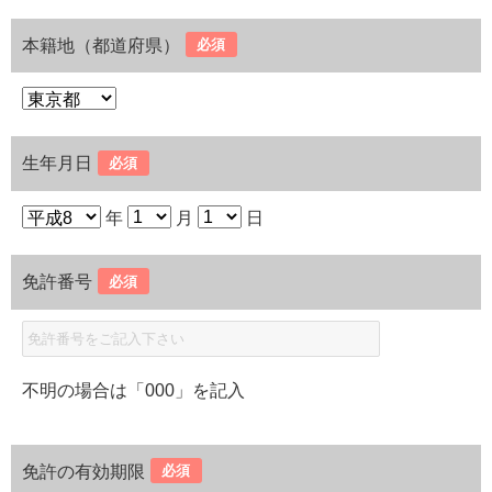
本籍地（都道府県）
必須
生年月日
必須
年
月
日
免許番号
必須
不明の場合は「000」を記入
免許の有効期限
必須