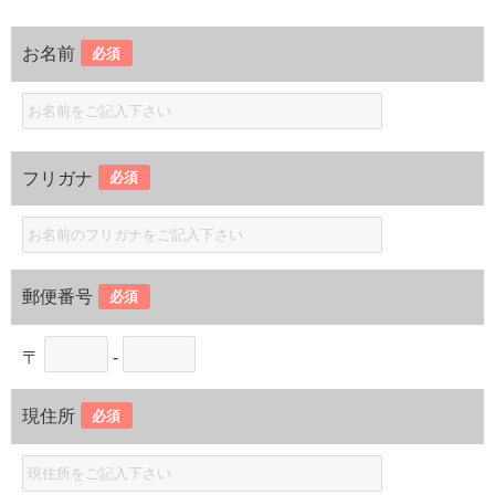
お名前
必須
フリガナ
必須
郵便番号
必須
〒
-
現住所
必須