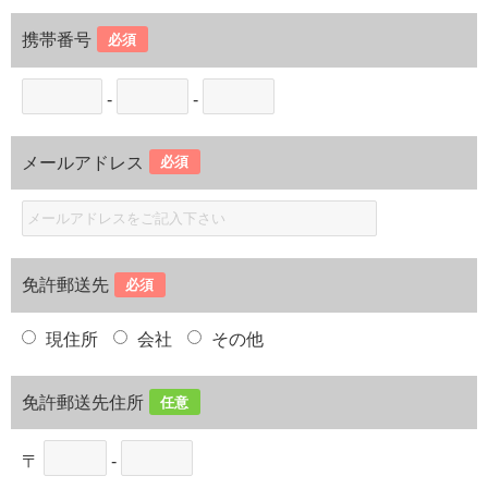
携帯番号
必須
-
-
メールアドレス
必須
免許郵送先
必須
現住所
会社
その他
免許郵送先住所
任意
〒
-