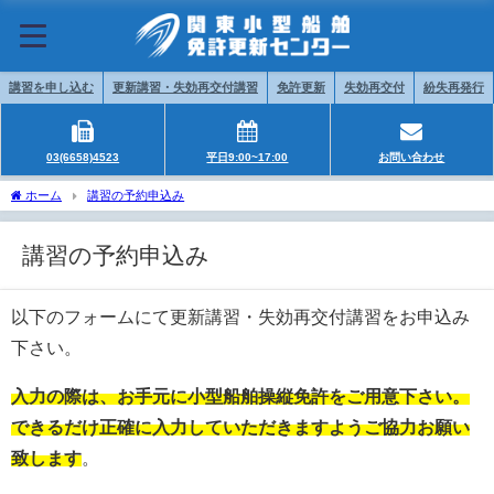
講習を申し込む
更新講習・失効再交付講習
免許更新
失効再交付
紛失再発行
03(6658)4523
平日9:00~17:00
お問い合わせ
ホーム
講習の予約申込み
講習の予約申込み
以下のフォームにて更新講習・失効再交付講習をお申込み
下さい。
入力の際は、お手元に小型船舶操縦免許をご用意下さい。
できるだけ正確に入力していただきますようご協力お願い
致します
。