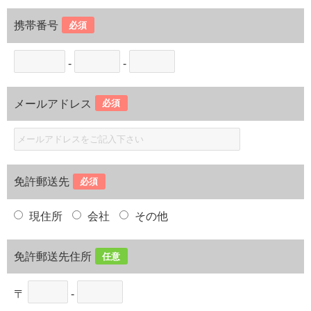
携帯番号
必須
-
-
メールアドレス
必須
免許郵送先
必須
現住所
会社
その他
免許郵送先住所
任意
〒
-