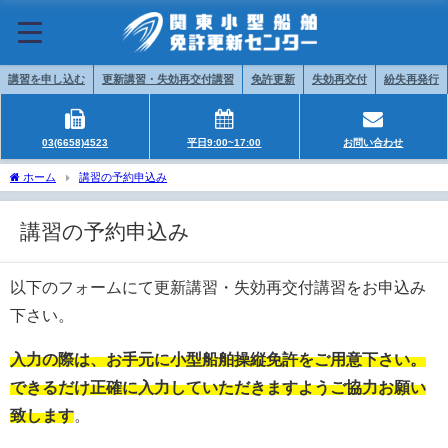
講習を申し込む
更新講習・失効再交付講習
免許更新
失効再交付
紛失再発行
03(6658)4523
平日9:00~17:00
お問い合わせ
ホーム
講習の予約申込み
講習の予約申込み
以下のフォームにて更新講習・失効再交付講習をお申込み
下さい。
入力の際は、お手元に小型船舶操縦免許をご用意下さい。
できるだけ正確に入力していただきますようご協力お願い
致します
。