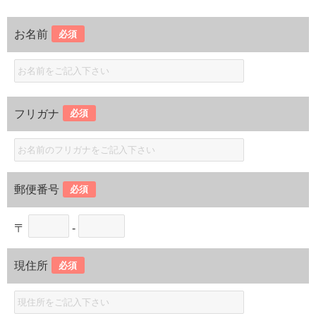
お名前
必須
フリガナ
必須
郵便番号
必須
〒
-
現住所
必須