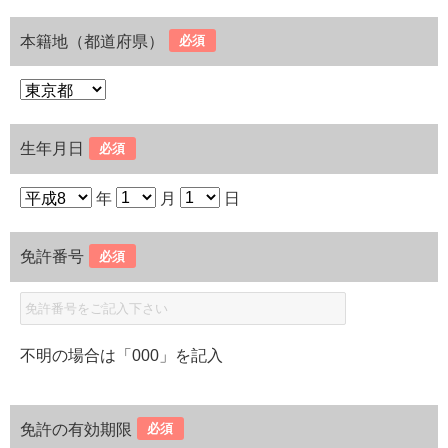
本籍地（都道府県）
必須
生年月日
必須
年
月
日
免許番号
必須
不明の場合は「000」を記入
免許の有効期限
必須