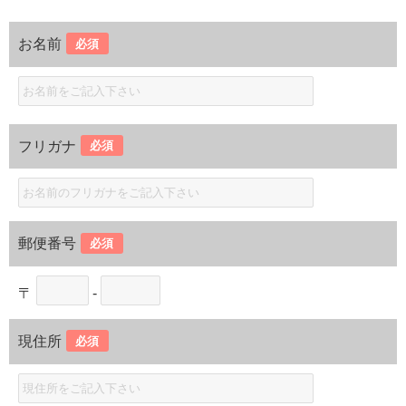
お名前
必須
フリガナ
必須
郵便番号
必須
〒
-
現住所
必須