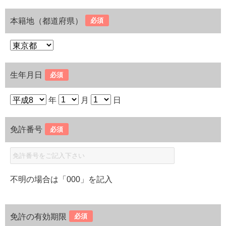
本籍地（都道府県）
必須
生年月日
必須
年
月
日
免許番号
必須
不明の場合は「000」を記入
免許の有効期限
必須