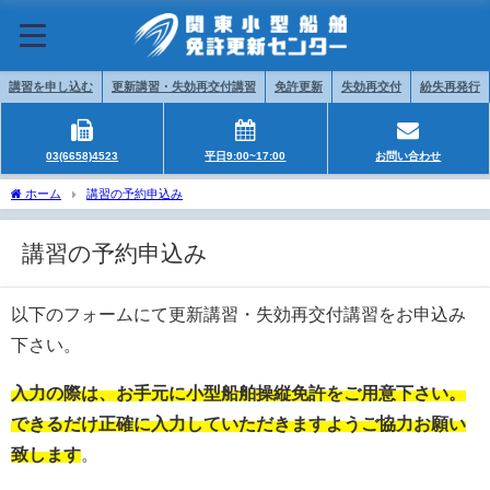
講習を申し込む
更新講習・失効再交付講習
免許更新
失効再交付
紛失再発行
03(6658)4523
平日9:00~17:00
お問い合わせ
ホーム
講習の予約申込み
講習の予約申込み
以下のフォームにて更新講習・失効再交付講習をお申込み
下さい。
入力の際は、お手元に小型船舶操縦免許をご用意下さい。
できるだけ正確に入力していただきますようご協力お願い
致します
。