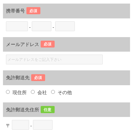
携帯番号
必須
-
-
メールアドレス
必須
免許郵送先
必須
現住所
会社
その他
免許郵送先住所
任意
〒
-