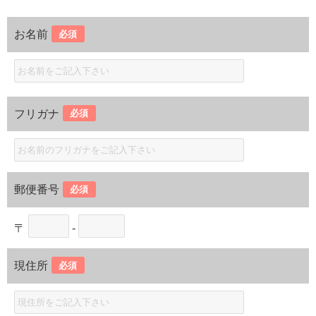
お名前
必須
フリガナ
必須
郵便番号
必須
〒
-
現住所
必須