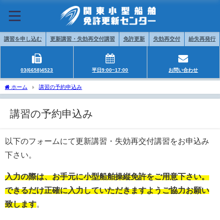
講習を申し込む
更新講習・失効再交付講習
免許更新
失効再交付
紛失再発行
03(6658)4523
平日9:00~17:00
お問い合わせ
ホーム
講習の予約申込み
講習の予約申込み
以下のフォームにて更新講習・失効再交付講習をお申込み
下さい。
入力の際は、お手元に小型船舶操縦免許をご用意下さい。
できるだけ正確に入力していただきますようご協力お願い
致します
。