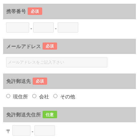
携帯番号
必須
-
-
メールアドレス
必須
免許郵送先
必須
現住所
会社
その他
免許郵送先住所
任意
〒
-