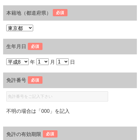
本籍地（都道府県）
必須
生年月日
必須
年
月
日
免許番号
必須
不明の場合は「000」を記入
免許の有効期限
必須